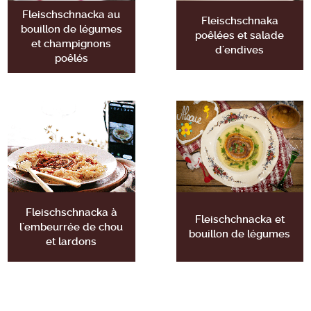
Fleischschnacka au
Fleischschnaka
bouillon de légumes
poêlées et salade
et champignons
d'endives
poêlés
Fleischschnacka à
Fleischchnacka et
l'embeurrée de chou
bouillon de légumes
et lardons