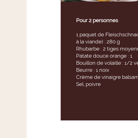
Pour 2 personnes
1 paquet de Fleischschnac
à la viande) : 280 g
Rhubarbe : 2 tiges moyen
Patate douce orange : 1
Bouillon de volaille : 1/2 v
Beurre : 1 noix
Crème de vinaigre balsa
Sel, poivre