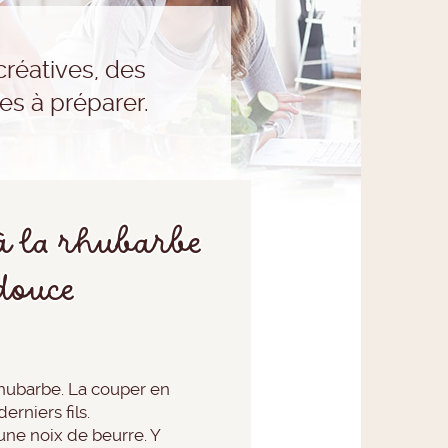
réatives, des
es à préparer.
à la rhubarbe
 douce
rhubarbe. La couper en
erniers fils.
une noix de beurre. Y