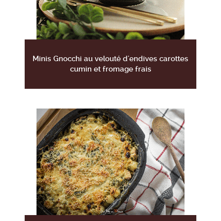
Minis Gnocchi au velouté d'endives carottes
cumin et fromage frais